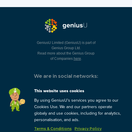
GeniusU Limited (GeniusU) is part of
Genius Group Ltd.
Read more about the Genius Group
of Companies
here
.
We are in social networks:
This website uses cookies
By using GeniusU’s services you agree to our
You can always contact us:
Cookies Use. We and our partners operate
globaly and use cookies, including for analytics,
support@geniusu.com
personalisation, and ads.
Terms & Conditions
Privacy Policy