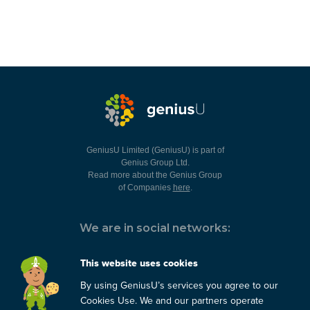
GeniusU Limited (GeniusU) is part of
Genius Group Ltd.
Read more about the Genius Group
of Companies
here
.
We are in social networks:
This website uses cookies
By using GeniusU’s services you agree to our
You can always contact us:
Cookies Use. We and our partners operate